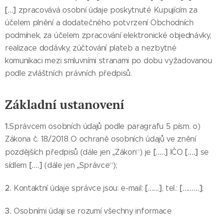
[…]
zpracovává osobní údaje poskytnuté Kupujícím za
účelem plnění a dodatečného potvrzení Obchodních
podmínek, za účelem zpracování elektronické objednávky,
realizace dodávky, zúčtování plateb a nezbytné
komunikaci mezi smluvními stranami po dobu vyžadovanou
podle zvláštních právních předpisů.
Základní ustanovení
1.
Správcem osobních údajů podle paragrafu 5 písm. o)
Zákona č. 18/2018 O ochraně osobních údajů ve znění
[…..]
[….]
pozdějších předpisů (dále jen „Zákon“) je
IČO
se
[….]
sídlem
(dále jen „Správce“);
2.
[……]
[………]
Kontaktní údaje správce jsou: e-mail:
, tel.:
;
3.
Osobními údaji se rozumí všechny informace